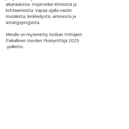
aikataulussa. Inspiroidun ihmisistä ja
kohtaamisista. Vapaa-ajalla nautin
musiikista, lenkkeilystä, uimisesta ja
astangajoogasta.
Minulle on myönnetty Kotkan Yrittäjien
Paikallinen Vuoden Yksinyrittäjä 2025
-palkinto.
Koulutus:
Johtamisen ja yritysjohtamisen
erikoisammattitutkinto,
Suomen Yrittäjäopisto
(2019-2020)
Medianomi AMK, graafinen suunnittelu,
Lahden ammattikorkeakoulu,
Muotoiluinstituutti
(2004-2009)
Graafisen alan perustutkinto,