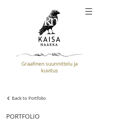
Graafinen suunnittelu ja
kuvitus
Back to Portfolio
PORTFOLIO