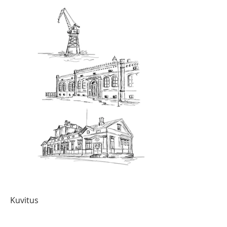
Kuvitus