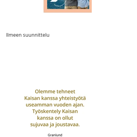
Ilmeen suunnittelu